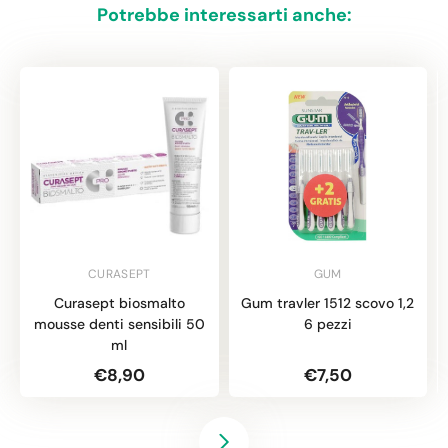
Potrebbe interessarti anche:
CURASEPT
GUM
Curasept biosmalto
Gum travler 1512 scovo 1,2
mousse denti sensibili 50
6 pezzi
ml
€8,90
€7,50