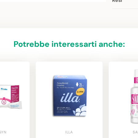
Resi
Potrebbe interessarti anche:
GYN
ILLA
SA