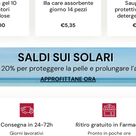
 gel 10
Illa care assorbente
Saug
tori
giorno 14 pezzi
protetti
ose
deterg
1
00
€5,35
€
Consegna in 24-72h
Ritiro gratuito in Farma
Giorni lavorativi
Pronto in poche ore