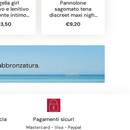
ella girl
Pannolone
vo e lenitivo
sagomato tena
sa
ente intimo
discreet maxi night
disc
00 ml
12 pezzi
3,50
€9,20
cia
Pagamenti sicuri
Mastercard - Visa - Paypal