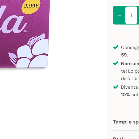
Consegn
59.
Non sem
te! Lo p
dell'ordi
Diventa
10%
sul
Tempi e sp