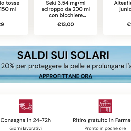
lo tosse
Seki 3,54 mg/ml
Alteaf
 150 ml
sciroppo da 200 ml
juni
con bicchiere
dosatore
29
€13,00
€
Consegna in 24-72h
Ritiro gratuito in Farma
Giorni lavorativi
Pronto in poche ore