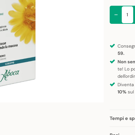
Consegn
59.
Non sem
te! Lo p
dell'ordi
Diventa
10%
sul
Tempi e sp