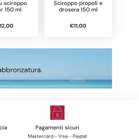
lu sciroppo
Sciroppo propoli e
Kalo
or 150 ml
drosera 150 ml
sc
12,00
€11,00
cia
Pagamenti sicuri
Mastercard - Visa - Paypal