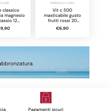
OLASE
FARMACIA CARLI
e classico
Vit c 500
Appo
cia magnesio
masticabile gusto
tassio 12
frutti rossi 20
ustine
compresse
9,90
€6,90
cia
Pagamenti sicuri