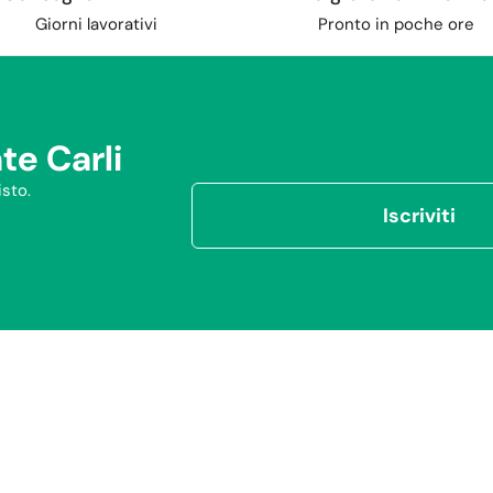
Giorni lavorativi
Pronto in poche ore
te Carli
sto.
Iscriviti