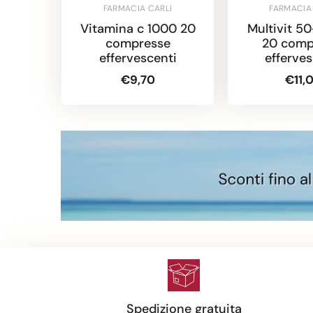
FARMACIA CARLI
FARMACIA
Vitamina c 1000 20
Multivit 5
compresse
20 comp
effervescenti
efferves
€9,70
€11,
Spedizione gratuita