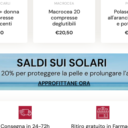
 CARLI
MACROCEA
P
0+ donna
Macrocea 20
Polas
resse
compresse
all'aran
centi
deglutibili
e po
b
00
€20,50
€
Consegna in 24-72h
Ritiro gratuito in Farma