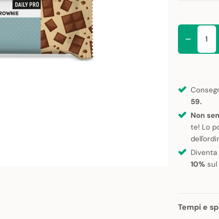
Consegn
59.
Non sem
te! Lo p
dell'ordi
Diventa
10%
sul
Tempi e sp