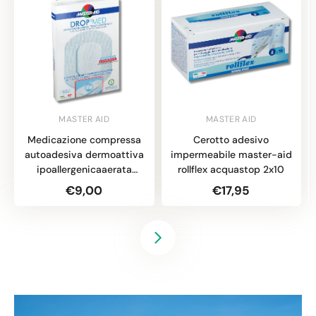
MASTER AID
MASTER AID
Medicazione compressa
Cerotto adesivo
autoadesiva dermoattiva
impermeabile master-aid
ipoallergenicaaerata
rollflex acquastop 2x10
master-aid drop med
€9,00
€17,95
10x12 5 pezzi